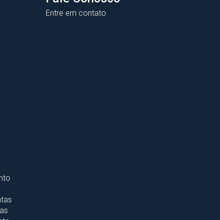
Entre em contato
nto
ntas
tas