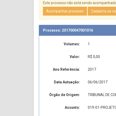
Este processo não está sendo acompanhado p
Acompanhar processo
Cadastra-se c
Processo: 201700047001016
Volumes:
1
Valor:
R$ 0,00
Ano Referência:
2017
Data Autuação:
06/06/2017
Órgão de Origem:
TRIBUNAL DE CO
Assunto:
019-01-PROJET