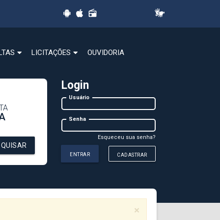
radio
LTAS
LICITAÇÕES
OUVIDORIA
Login
Usuário
TA
A
Senha
Esqueceu sua senha?
SQUISAR
ENTRAR
CADASTRAR
×